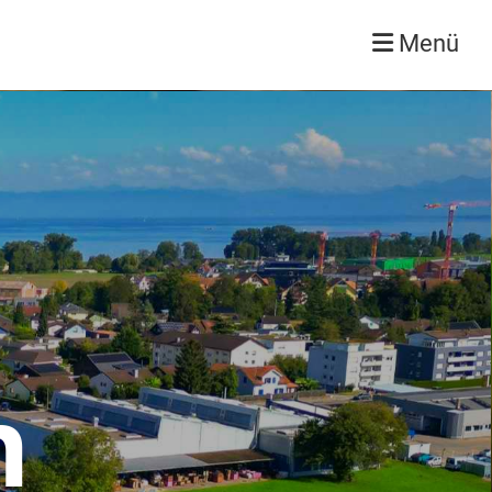
Menü
h